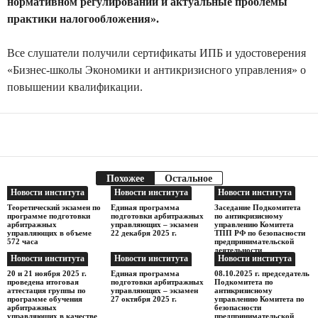
нормативном регулировании и актуальные проблемы
практики налогообложения».
Все слушатели получили сертификаты ИПБ и удостоверения
«Бизнес-школы Экономики и антикризисного управления» о
повышении квалификации.
Facebook
Telegram
Поделиться
Похожее
Остальное
Новости института
Новости института
Новости института
Теоретический экзамен по
Единая программа
Заседание Подкомитета
программе подготовки
подготовки арбитражных
по антикризисному
арбитражных
управляющих – экзамен
управлению Комитета
управляющих в объеме
22 декабря 2025 г.
ТПП РФ по безопасности
572 часа
предпринимательской
деятельности
Новости института
Новости института
Новости института
20 и 21 ноября 2025 г.
Единая программа
08.10.2025 г. председатель
проведена итоговая
подготовки арбитражных
Подкомитета по
аттестация группы по
управляющих – экзамен
антикризисному
программе обучения
27 октября 2025 г.
управлению Комитета по
арбитражных
безопасности
управляющих в качестве
предпринимательской