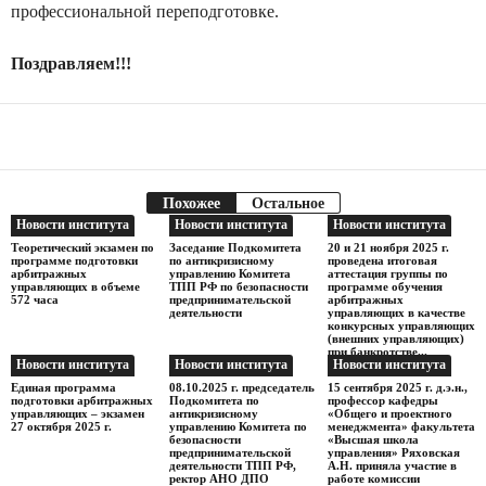
профессиональной переподготовке.
Поздравляем!!!
Facebook
Telegram
Поделиться
Похожее
Остальное
Новости института
Новости института
Новости института
Теоретический экзамен по
Заседание Подкомитета
20 и 21 ноября 2025 г.
программе подготовки
по антикризисному
проведена итоговая
арбитражных
управлению Комитета
аттестация группы по
управляющих в объеме
ТПП РФ по безопасности
программе обучения
572 часа
предпринимательской
арбитражных
деятельности
управляющих в качестве
конкурсных управляющих
(внешних управляющих)
при банкротстве...
Новости института
Новости института
Новости института
Единая программа
08.10.2025 г. председатель
15 сентября 2025 г. д.э.н.,
подготовки арбитражных
Подкомитета по
профессор кафедры
управляющих – экзамен
антикризисному
«Общего и проектного
27 октября 2025 г.
управлению Комитета по
менеджмента» факультета
безопасности
«Высшая школа
предпринимательской
управления» Ряховская
деятельности ТПП РФ,
А.Н. приняла участие в
ректор АНО ДПО
работе комиссии