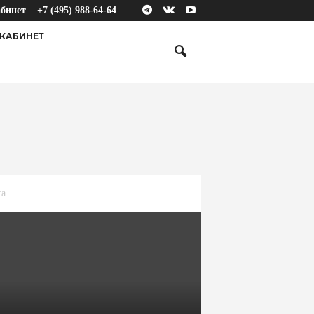
абинет
+7 (495) 988-64-64
КАБИНЕТ
та