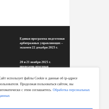
Единая программа подготовки
арбитражных управляющих –
экзамен 22 декабря 2025 г.
20 и 21 ноября 2025 г.
проведена итоговая
аттестация группы по...
Сайт использует файлы Cookie и данные об ip-адресе
пользователя. Продолжая пользоваться сайтом, вы
08.10.2025 г. председатель
автоматически с этим соглашаетесь.
Обработка персональных
Подкомитета по
данных
антикризисному управлению
Комитета по безопасности
предпринимательской...