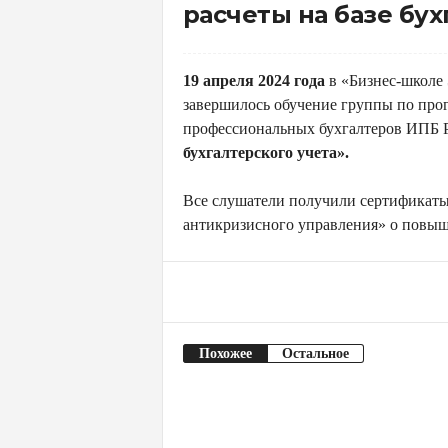
м
расчеты на базе бух
и
к
и
19 апреля 2024 года
в «Бизнес-школе
и
завершилось обучение группы по про
А
профессиональных бухгалтеров ИПБ 
н
бухгалтерского учета».
т
и
Все слушатели получили сертификат
к
антикризисного управления» о повы
р
и
з
Facebook
Поделиться
и
с
Похожее
Остальное
н
о
г
о