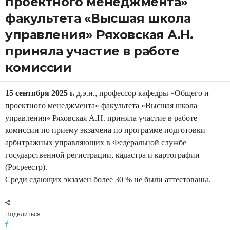
проектного менеджмента»
н
факультета «Высшая школа
о
управления» Ряховская А.Н.
м
и
приняла участие в работе
к
комиссии
и
и
15 сентября 2025 г.
д.э.н., профессор кафедры «Общего и
А
проектного менеджмента» факультета «Высшая школа
н
управления» Ряховская А.Н. приняла участие в работе
т
комиссии по приему экзамена по программе подготовки
и
арбитражных управляющих в Федеральной службе
к
государственной регистрации, кадастра и картографии
р
(Росреестр).
и
Среди сдающих экзамен более 30 % не были аттестованы.
з
и
с
Поделиться
н