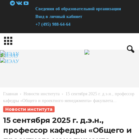
Сведения об образовательной организации
Вход в личный кабинет
+7 (495) 988-64-64
И
н
с
т
и
Главная
Новости института
15 сентября 2025 г. д.э.н., профессор
т
кафедры «Общего и проектного менеджмента» факультета...
у
Новости института
т
15 сентября 2025 г. д.э.н.,
Э
профессор кафедры «Общего и
к
о