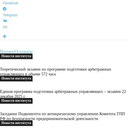
о
Facebook
г
о
Telegram
У
VK
п
р
а
в
Похожее
Остальное
л
Новости института
е
н
Теоретический экзамен по программе подготовки арбитражных
управляющих в объеме 572 часа
и
Новости института
я
Единая программа подготовки арбитражных управляющих – экзамен 22
декабря 2025 г.
Новости института
Заседание Подкомитета по антикризисному управлению Комитета ТПП
РФ по безопасности предпринимательской деятельности
Новости института