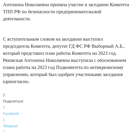
Антонина Николаевна приняла участие в заседании Комитета
н
ТПП РФ по безопасности предпринимательской
о
деятельности.
м
и
к
С вступительным словом на заседании выступил
и
председатель Комитета, депутат ГД ФС РФ Выборный А.Б.,
и
который представил план работы Комитета на 2023 год.
А
Ряховская Антонина Николаевна выступила с обоснованием
н
плана работы на 2023 год Подкомитета по антикризисному
т
управлению, который был одобрен участниками заседания
и
единогласно.
к
р
и
Поделиться
з
и
Facebook
с
н
Telegram