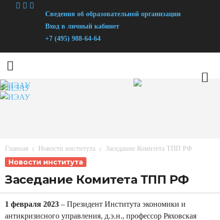
Сведения об образовательной организации
Вход в личный кабинет
+7 (495) 988-64-64
И
н
с
т
и
Главная
Новости института
Заседание Комитета ТПП РФ
т
Новости института
у
Заседание Комитета ТПП РФ
т
Э
1 февраля 2023
– Президент Института экономики и
к
антикризисного управления, д.э.н., профессор Ряховская
о