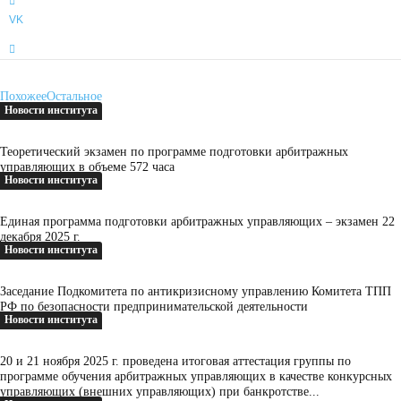
о
VK
г
о
У
п
Похожее
Остальное
р
Новости института
а
в
Теоретический экзамен по программе подготовки арбитражных
управляющих в объеме 572 часа
л
Новости института
е
н
Единая программа подготовки арбитражных управляющих – экзамен 22
декабря 2025 г.
и
Новости института
я
Заседание Подкомитета по антикризисному управлению Комитета ТПП
РФ по безопасности предпринимательской деятельности
Новости института
20 и 21 ноября 2025 г. проведена итоговая аттестация группы по
программе обучения арбитражных управляющих в качестве конкурсных
управляющих (внешних управляющих) при банкротстве...