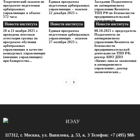
Теоретический экзамен по
Единая программа
Заседание Подкомитета
программе подготовки
подготовки арбитражных
по антикризисному
арбитражных
управляющих – экзамен
управлению Комитета
управляющих в объеме
22 декабря 2025 г.
ТПП РФ по безопасности
572 часа
предпринимательской
деятельности
Новости института
Новости института
Новости института
20 и 21 ноября 2025 г.
Единая программа
08.10.2025 г. председатель
проведена итоговая
подготовки арбитражных
Подкомитета по
аттестация группы по
управляющих – экзамен
антикризисному
программе обучения
27 октября 2025 г.
управлению Комитета по
арбитражных
безопасности
управляющих в качестве
предпринимательской
конкурсных управляющих
деятельности ТПП РФ,
(внешних управляющих)
ректор АНО ДПО
при банкротстве...
«Бизнес-школа экономики
и антикризисного
управления», доктор
экономических...
117312, г. Москва, ул. Вавилова, д. 53, к. 3 Телефон: +7 (495) 988-