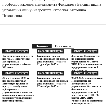
профессор кафедры менеджмента Факультета Высшая школа
управления Финуниверситета Ряховская Антонина
Николаевна.
Facebook
Telegram
Поделиться
Похожее
Остальное
Новости института
Новости института
Новости института
Теоретический экзамен по
Единая программа
Заседание Подкомитета
программе подготовки
подготовки арбитражных
по антикризисному
арбитражных
управляющих – экзамен
управлению Комитета
управляющих в объеме
22 декабря 2025 г.
ТПП РФ по безопасности
572 часа
предпринимательской
деятельности
Новости института
Новости института
Новости института
20 и 21 ноября 2025 г.
Единая программа
08.10.2025 г. председатель
проведена итоговая
подготовки арбитражных
Подкомитета по
аттестация группы по
управляющих – экзамен
антикризисному
программе обучения
27 октября 2025 г.
управлению Комитета по
арбитражных
безопасности
управляющих в качестве
предпринимательской
конкурсных управляющих
деятельности ТПП РФ,
(внешних управляющих)
ректор АНО ДПО
при банкротстве...
«Бизнес-школа экономики
и антикризисного