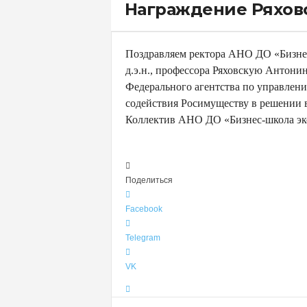
т
Награждение Ряховс
Э
к
о
Поздравляем ректора АНО ДО «Бизнес
н
д.э.н., профессора Ряховскую Антони
о
Федерального агентства по управлен
м
содействия Росимуществу в решении в
и
Коллектив АНО ДО «Бизнес-школа эк
к
и
и
Поделиться
А
н
Facebook
т
и
Telegram
к
р
VK
и
з