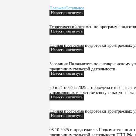
и
Похожее
Остальное
с
Новости института
н
о
Теоретический экзамен по программе подгото
Новости института
г
о
Единая программа подготовки арбитражных уп
У
Новости института
п
р
Заседание Подкомитета по антикризисному у
предпринимательской деятельности
а
Новости института
в
л
20 и 21 ноября 2025 г. проведена итоговая а
е
управляющих в качестве конкурсных управля
Новости института
н
и
Единая программа подготовки арбитражных уп
я
Новости института
08.10.2025 г. председатель Подкомитета по а
предпринимательской деятельности ТПП РФ, 