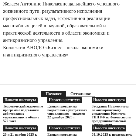
Желаем Антонине Николаевне дальнейшего успешного
жизненного пути, результативного исполнения
профессиональных задач, эффективной реализации
масштабных целей в научной, образовательной и
практической деятельности в области экономики и
антикризисного управления.
Коллектив АНОДО «Бизнес – школа экономики
и антикризисного управления»
Facebook
Telegram
Поделиться
Похожее
Остальное
Новости института
Новости института
Новости института
Теоретический экзамен по
Единая программа
Заседание Подкомитета
программе подготовки
подготовки арбитражных
по антикризисному
арбитражных
управляющих – экзамен
управлению Комитета
управляющих в объеме
22 декабря 2025 г.
ТПП РФ по безопасности
572 часа
предпринимательской
деятельности
Новости института
Новости института
Новости института
20 и 21 ноября 2025 г.
Единая программа
08.10.2025 г. председатель