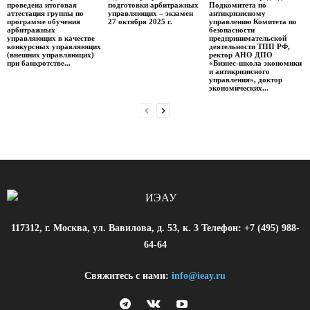
проведена итоговая
подготовки арбитражных
Подкомитета по
аттестация группы по
управляющих – экзамен
антикризисному
программе обучения
27 октября 2025 г.
управлению Комитета по
арбитражных
безопасности
управляющих в качестве
предпринимательской
конкурсных управляющих
деятельности ТПП РФ,
(внешних управляющих)
ректор АНО ДПО
при банкротстве...
«Бизнес-школа экономики
и антикризисного
управления», доктор
экономических...
117312, г. Москва, ул. Вавилова, д. 53, к. 3 Телефон: +7 (495) 988-
64-64
Свяжитесь с нами:
info@ieay.ru