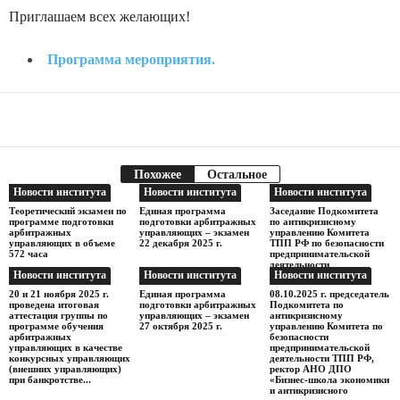
Приглашаем всех желающих!
Программа мероприятия.
Facebook
Telegram
Поделиться
Похожее
Остальное
Новости института
Новости института
Новости института
Теоретический экзамен по
Единая программа
Заседание Подкомитета
программе подготовки
подготовки арбитражных
по антикризисному
арбитражных
управляющих – экзамен
управлению Комитета
управляющих в объеме
22 декабря 2025 г.
ТПП РФ по безопасности
572 часа
предпринимательской
деятельности
Новости института
Новости института
Новости института
20 и 21 ноября 2025 г.
Единая программа
08.10.2025 г. председатель
проведена итоговая
подготовки арбитражных
Подкомитета по
аттестация группы по
управляющих – экзамен
антикризисному
программе обучения
27 октября 2025 г.
управлению Комитета по
арбитражных
безопасности
управляющих в качестве
предпринимательской
конкурсных управляющих
деятельности ТПП РФ,
(внешних управляющих)
ректор АНО ДПО
при банкротстве...
«Бизнес-школа экономики
и антикризисного