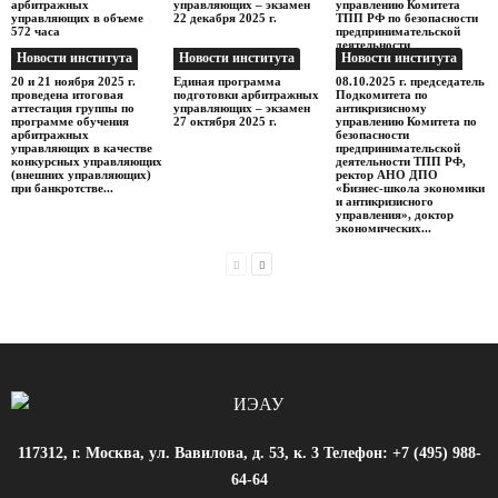
арбитражных
управляющих – экзамен
управлению Комитета
управляющих в объеме
22 декабря 2025 г.
ТПП РФ по безопасности
572 часа
предпринимательской
деятельности
Новости института
Новости института
Новости института
20 и 21 ноября 2025 г.
Единая программа
08.10.2025 г. председатель
проведена итоговая
подготовки арбитражных
Подкомитета по
аттестация группы по
управляющих – экзамен
антикризисному
программе обучения
27 октября 2025 г.
управлению Комитета по
арбитражных
безопасности
управляющих в качестве
предпринимательской
конкурсных управляющих
деятельности ТПП РФ,
(внешних управляющих)
ректор АНО ДПО
при банкротстве...
«Бизнес-школа экономики
и антикризисного
управления», доктор
экономических...
117312, г. Москва, ул. Вавилова, д. 53, к. 3 Телефон: +7 (495) 988-
64-64