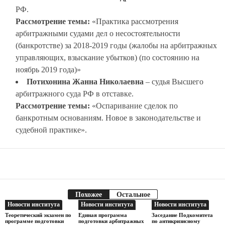
РФ.
Рассмотрение темы:
«Практика рассмотрения
арбитражными судами дел о несостоятельности
(банкротстве) за 2018-2019 годы (жалобы на арбитражных
управляющих, взыскание убытков) (по состоянию на
ноябрь 2019 года)»
Потихонина Жанна Николаевна
– судья Высшего
арбитражного суда РФ в отставке.
Рассмотрение темы:
«Оспаривание сделок по
банкротным основаниям. Новое в законодательстве и
судебной практике».
Facebook
Telegram
Поделиться
Похожее
Остальное
Новости института
Новости института
Новости института
Теоретический экзамен по
Единая программа
Заседание Подкомитета
программе подготовки
подготовки арбитражных
по антикризисному