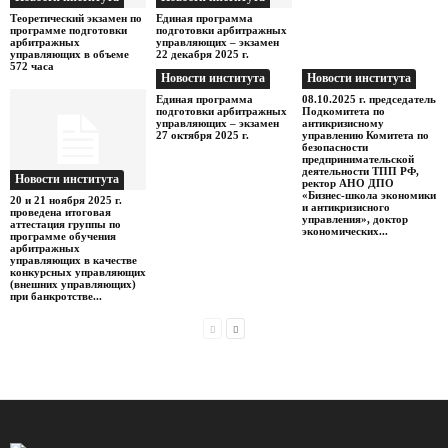
Теоретический экзамен по
Единая программа
программе подготовки
подготовки арбитражных
арбитражных
управляющих – экзамен
управляющих в объеме
22 декабря 2025 г.
572 часа
Новости института
Новости института
Единая программа
08.10.2025 г. председатель
подготовки арбитражных
Подкомитета по
управляющих – экзамен
антикризисному
27 октября 2025 г.
управлению Комитета по
безопасности
предпринимательской
деятельности ТПП РФ,
Новости института
ректор АНО ДПО
«Бизнес-школа экономики
20 и 21 ноября 2025 г.
и антикризисного
проведена итоговая
управления», доктор
аттестация группы по
экономических...
программе обучения
арбитражных
управляющих в качестве
конкурсных управляющих
(внешних управляющих)
при банкротстве...