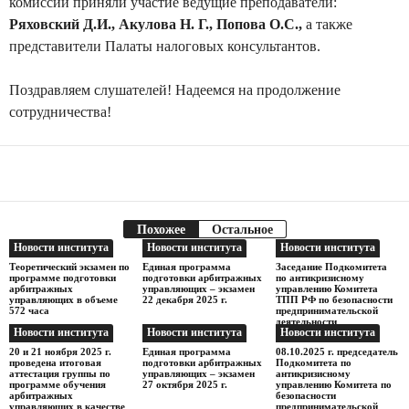
комиссии приняли участие ведущие преподаватели:
Ряховский Д.И., Акулова Н. Г., Попова О.С.,
а также
представители Палаты налоговых консультантов.
Поздравляем слушателей! Надеемся на продолжение
сотрудничества!
Facebook
Telegram
Поделиться
Похожее
Остальное
Новости института
Новости института
Новости института
Теоретический экзамен по
Единая программа
Заседание Подкомитета
программе подготовки
подготовки арбитражных
по антикризисному
арбитражных
управляющих – экзамен
управлению Комитета
управляющих в объеме
22 декабря 2025 г.
ТПП РФ по безопасности
572 часа
предпринимательской
деятельности
Новости института
Новости института
Новости института
20 и 21 ноября 2025 г.
Единая программа
08.10.2025 г. председатель
проведена итоговая
подготовки арбитражных
Подкомитета по
аттестация группы по
управляющих – экзамен
антикризисному
программе обучения
27 октября 2025 г.
управлению Комитета по
арбитражных
безопасности
управляющих в качестве
предпринимательской