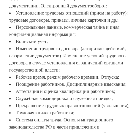
о
документации. Электронный документооборот;
г
Установление трудовых отношений (прием на работу):
о
трудовые договоры, приказы, личные карточки и др.;
У
Персональные данные, коммерческая тайна и иная
п
конфиденциальная информация;
р
Воинский учет;
а
Изменение трудового договора (алгоритмы действий,
в
оформление документов). Изменение условий трудового
л
договора в случае установления ограничений органами
е
государственной власти;
н
Рабочее время, режим рабочего времени. Отпуска;
и
Поощрение работников. Дисциплинарные взыскания;
я
Аттестация и оценка квалификации работников;
Служебная командировка и служебная поездка;
Прекращение трудовых правоотношений (увольнения);
Трудовая книжка работника;
Система оплаты труда. Основы миграционного
законодательства РФ в части привлечения и