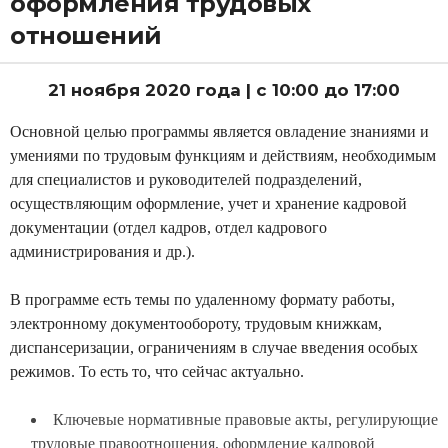
оформления трудовых
н
отношений
о
м
21 ноября 2020 года | с 10:00 до 17:00
и
к
Основной целью программы является овладение знаниями и
и
умениями по трудовым функциям и действиям, необходимым
и
для специалистов и руководителей подразделений,
А
осуществляющим оформление, учет и хранение кадровой
н
документации (отдел кадров, отдел кадрового
т
администрирования и др.).
и
к
В программе есть темы по удаленному формату работы,
р
электронному документообороту, трудовым книжкам,
и
диспансеризации, ограничениям в случае введения особых
з
режимов. То есть то, что сейчас актуально.
и
с
Ключевые нормативные правовые акты, регулирующие
н
трудовые правоотношения, оформление кадровой