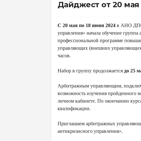
м
Дайджест от 20 мая
и
к
и
С 20 мая по 18 июня 2024
в АНО ДПО 
и
управления» начала обучение группа
А
профессиональной программе повыше
н
управляющих (внешних управляющих) 
т
часов.
и
к
Набор в группу продолжается
до 25 м
р
и
Арбитражным управляющим, подключив
з
возможность изучения пройденного ма
и
личном кабинете. По окончанию курс
с
квалификации.
н
о
Приглашаем арбитражных управляющи
г
антикризисного управления».
о