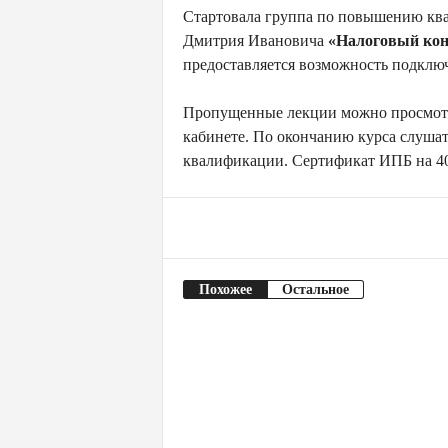
У
Стартовала группа по повышению кв
п
Дмитрия Ивановича
«Налоговый кон
р
предоставляется возможность подключ
а
в
Пропущенные лекции можно просмотре
л
кабинете. По окончанию курса слуша
е
квалификации. Сертификат ИПБ на 40
н
и
я
Facebook
Поделиться
Похожее
Остальное