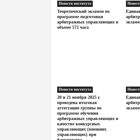
Новости института
Новост
Теоретический экзамен по
Единая
программе подготовки
арбит
арбитражных управляющих в
экзамен
объеме 572 часа
Новости института
Новост
20 и 21 ноября 2025 г.
Единая
проведена итоговая
арбит
аттестация группы по
экзаме
программе обучения
арбитражных управляющих в
качестве конкурсных
управляющих (внешних
управляющих) при
банкротстве...