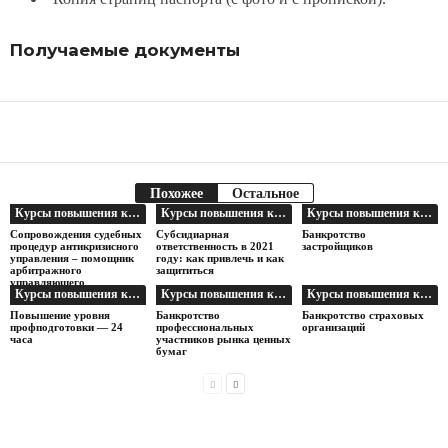
Получаемые документы
Facebook
Telegram
Поделиться
Похожее
Остальное
Курсы повышения квалификации арбитражных управляющих
Курсы повышения квалификации арбитражных управляющих
Курсы повышения квалификации арбитражных управляющих
Сопровождения судебных
Субсидиарная
Банкротство
процедур антикризисного
ответственность в 2021
застройщиков
управления – помощник
году: как привлечь и как
арбитражного
защититься
управляющего
Курсы повышения квалификации арбитражных управляющих
Курсы повышения квалификации арбитражных управляющих
Курсы повышения квалификации арбитражных управляющих
Повышение уровня
Банкротство
Банкротство страховых
профподготовки — 24
профессиональных
организаций
часа
участников рынка ценных
бумаг